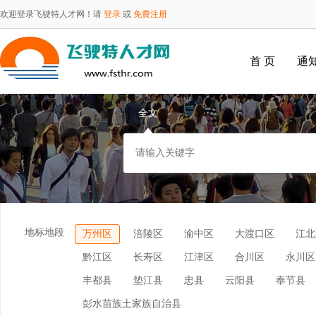
欢迎登录飞驶特人才网！请
登录
或
免费注册
首 页
通
全文
地标地段
万州区
涪陵区
渝中区
大渡口区
江北
黔江区
长寿区
江津区
合川区
永川区
丰都县
垫江县
忠县
云阳县
奉节县
彭水苗族土家族自治县