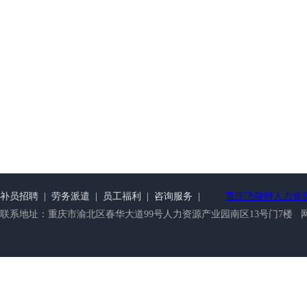
补员招聘
|
劳务派遣
|
员工福利
|
咨询服务
|
重庆飞驶特人力资
联系地址：重庆市渝北区春华大道99号人力资源产业园南区13号门7楼 