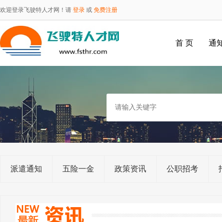
欢迎登录飞驶特人才网！请
登录
或
免费注册
首 页
通
派遣通知
五险一金
政策资讯
公职招考