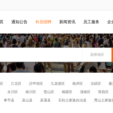
 页
通知公告
补员招聘
新闻资讯
员工服务
企
选择地区
区
江北区
沙坪坝区
九龙坡区
南岸区
北碚区
綦
永川区
南川区
璧山区
铜梁区
潼南区
荣昌区
奉节县
巫山县
巫溪县
石柱土家族自治县
秀山土家族