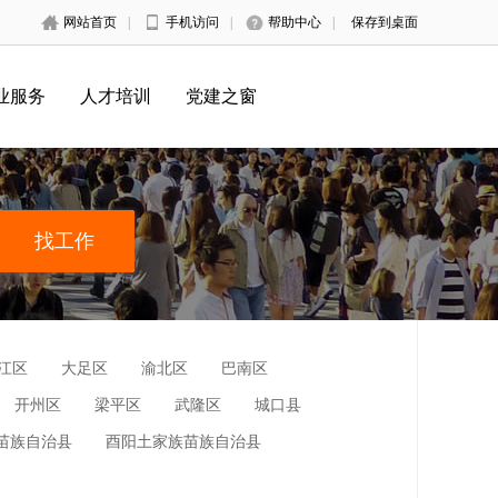
网站首页
|
手机访问
|
帮助中心
|
保存到桌面
业服务
人才培训
党建之窗
江区
大足区
渝北区
巴南区
开州区
梁平区
武隆区
城口县
苗族自治县
酉阳土家族苗族自治县