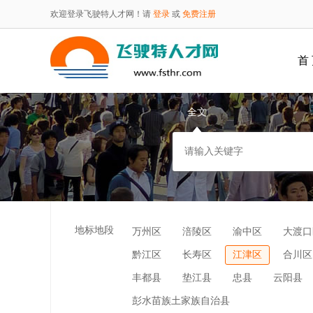
欢迎登录飞驶特人才网！请
登录
或
免费注册
首
全文
地标地段
万州区
涪陵区
渝中区
大渡口
黔江区
长寿区
江津区
合川区
丰都县
垫江县
忠县
云阳县
彭水苗族土家族自治县