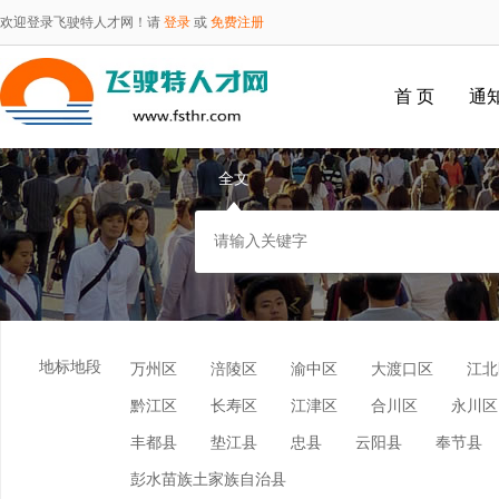
欢迎登录飞驶特人才网！请
登录
或
免费注册
首 页
通
全文
地标地段
万州区
涪陵区
渝中区
大渡口区
江北
黔江区
长寿区
江津区
合川区
永川区
丰都县
垫江县
忠县
云阳县
奉节县
彭水苗族土家族自治县