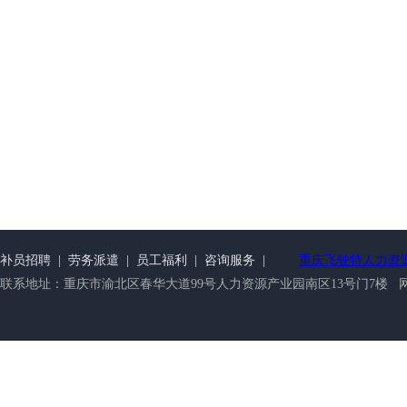
补员招聘
|
劳务派遣
|
员工福利
|
咨询服务
|
重庆飞驶特人力资
联系地址：重庆市渝北区春华大道99号人力资源产业园南区13号门7楼 