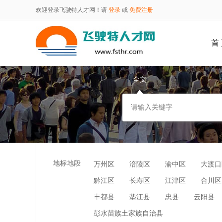
欢迎登录飞驶特人才网！请
登录
或
免费注册
首
全文
地标地段
万州区
涪陵区
渝中区
大渡口
黔江区
长寿区
江津区
合川区
丰都县
垫江县
忠县
云阳县
彭水苗族土家族自治县