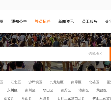
 页
通知公告
补员招聘
新闻资讯
员工服务
企
选择地区
区
江北区
沙坪坝区
九龙坡区
南岸区
北碚区
綦
永川区
南川区
璧山区
铜梁区
潼南区
荣昌区
奉节县
巫山县
巫溪县
石柱土家族自治县
秀山土家族