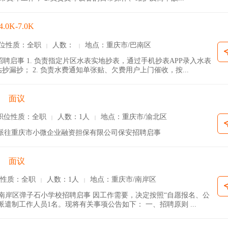
4.0K-7.0K
位性质：全职
人数：
地点：重庆市/巴南区
|
|
聘启事 1. 负责指定片区水表实地抄表，通过手机抄表APP录入水表
漏抄； 2. 负责水费通知单张贴、欠费用户上门催收，按...
面议
职位性质：全职
人数：1人
地点：重庆市/渝北区
|
|
派往重庆市小微企业融资担保有限公司保安招聘启事
面议
性质：全职
人数：1人
地点：重庆市/南岸区
|
|
南岸区弹子石小学校招聘启事 因工作需要，决定按照“自愿报名、公
遣制工作人员1名。现将有关事项公告如下： 一、招聘原则 ...