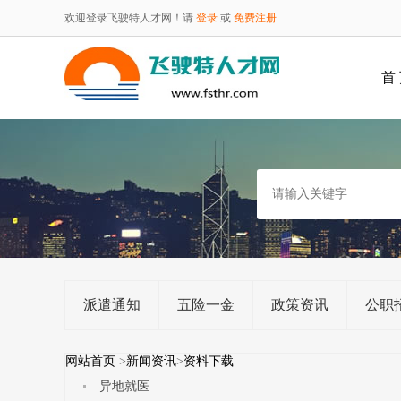
欢迎登录飞驶特人才网！请
登录
或
免费注册
首
派遣通知
五险一金
政策资讯
公职
网站首页
>
新闻资讯
>
资料下载
异地就医