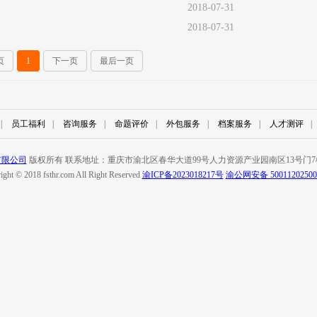
2018-07-31
2018-07-31
页
1
下一页
最后一页
|
员工福利
|
咨询服务
|
命题评价
|
外包服务
|
档案服务
|
人才测评
|
有限公司
版权所有 联系地址：重庆市渝北区春华大道99号人力资源产业园南区13号门7楼 联系
ight © 2018 fsthr.com All Right Reserved
渝ICP备2023018217号
渝公网安备 50011202500