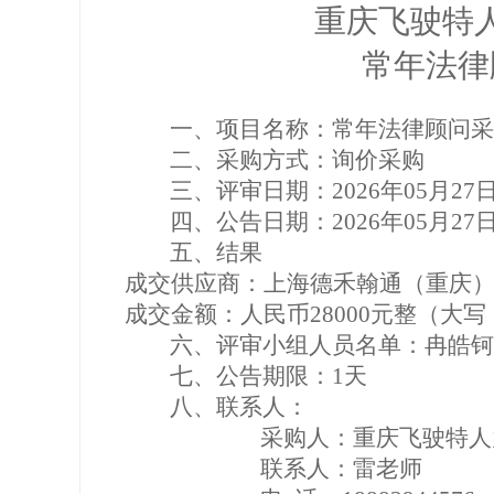
重庆飞驶特
常年法律
一、
项目名称
：
常年法律顾问
采
二、
采购方式
：询价采购
三、
评审日期
：
2026
年
0
5
月
27
四、
公告日期
：
2026
年
0
5
月
27
五、
结果
成交供应商：
上海德禾翰通（重庆
成交金额：人民币
28000
元整（大写
六、
评审小组人员名单
：
冉皓钶
七、
公告期限
：
1
天
八、
联系人
：
采购人
：重庆飞驶特人
联系人
：
雷
老师