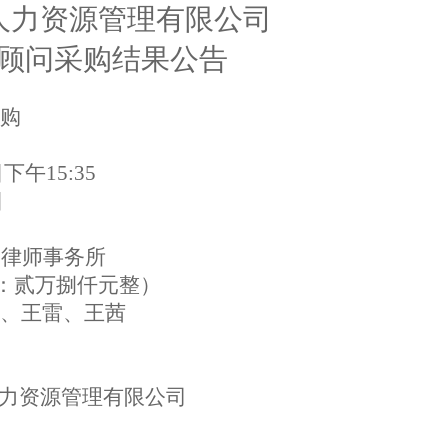
人力资源管理有限公司
顾问
采购结果公告
购
日
下
午
15
:
35
日
）律师事务所
：
贰
万
捌
仟元整）
、
王雷
、
王茜
力资源管理有限公司