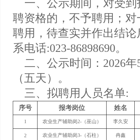
一、
公示期间，对受到
聘资格的，不予聘用；对
聘用，待查实并作出结论
系电话
:023-868986
90
。
二、
公示时间：
202
6
年
（五
天
）。
三
、拟聘用人员名单
:
序号
报考岗位
姓名
1
农业生产辅助岗
2-（巫山）
李久安
农业生产辅助岗
3-（石柱）
冉鑫
2